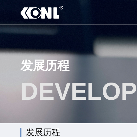
发展历程
DEVELO
发展历程