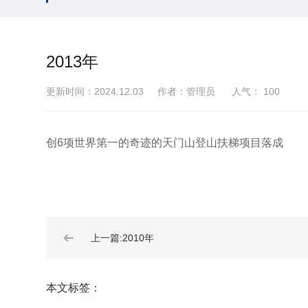
2013年
更新时间：2024.12.03 作者：管理员 人气：
100
创6项世界第一的奇迹的天门山登山扶梯项目落成
➔
上一篇:2010年
本文标签：