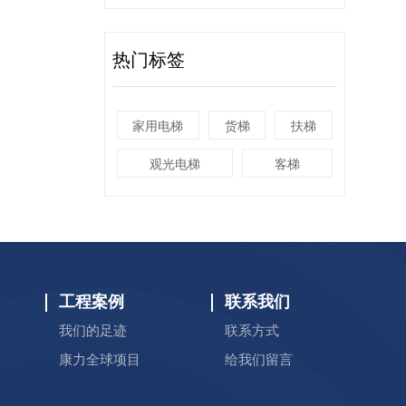
热门标签
家用电梯
货梯
扶梯
观光电梯
客梯
工程案例
联系我们
我们的足迹
联系方式
康力全球项目
给我们留言