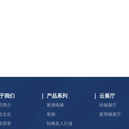
于我们
产品系列
云展厅
司简介
家用电梯
轿厢展厅
业文化
客梯
家用梯展厅
质荣誉
扶梯及人行道