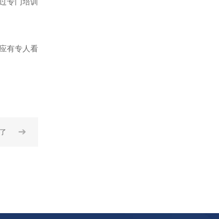
经过专门培训
应有专人看
➔
有了