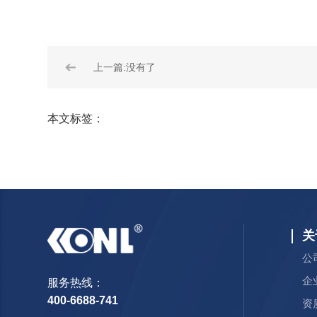
➔
上一篇:没有了
本文标签：
关
公
企
服务热线：
400-6688-741
资