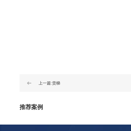
➔
上一篇:货梯
推荐案例