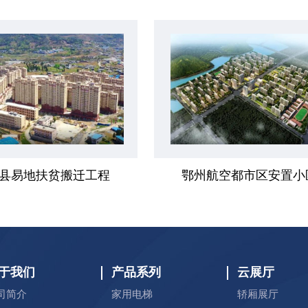
县易地扶贫搬迁工程
鄂州航空都市区安置小
于我们
产品系列
云展厅
司简介
家用电梯
轿厢展厅