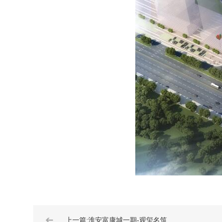
➔
上一篇:淮安富康城一期-观玺名筑