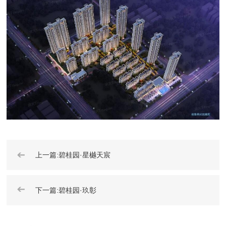
➔
上一篇:碧桂园·星樾天宸
➔
下一篇:碧桂园·玖彰