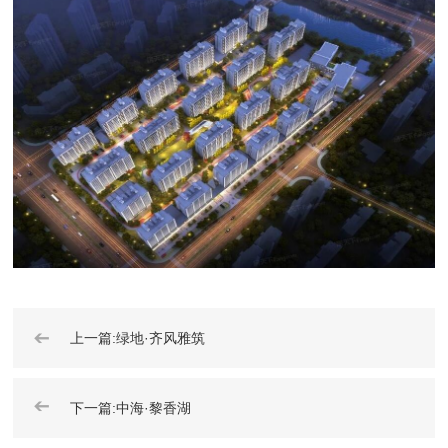
➔
上一篇:绿地·齐风雅筑
➔
下一篇:中海·黎香湖