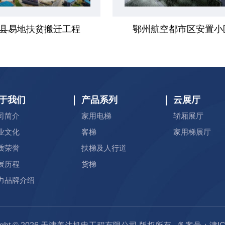
县易地扶贫搬迁工程
鄂州航空都市区安置小
于我们
产品系列
云展厅
司简介
家用电梯
轿厢展厅
业文化
客梯
家用梯展厅
质荣誉
扶梯及人行道
展历程
货梯
力品牌介绍