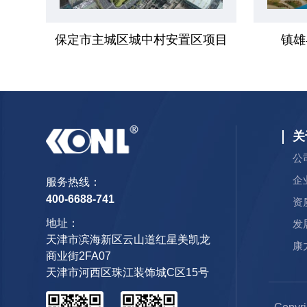
保定市主城区城中村安置区项目
镇雄
关
公
企
服务热线：
400-6688-741
资
地址：
发
天津市滨海新区云山道红星美凯龙
康
商业街2FA07
天津市河西区珠江装饰城C区15号