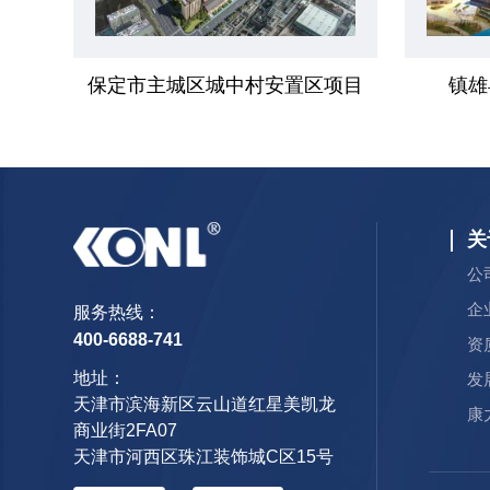
保定市主城区城中村安置区项目
镇雄
关
公
企
服务热线：
400-6688-741
资
地址：
发
天津市滨海新区云山道红星美凯龙
康
商业街2FA07
天津市河西区珠江装饰城C区15号