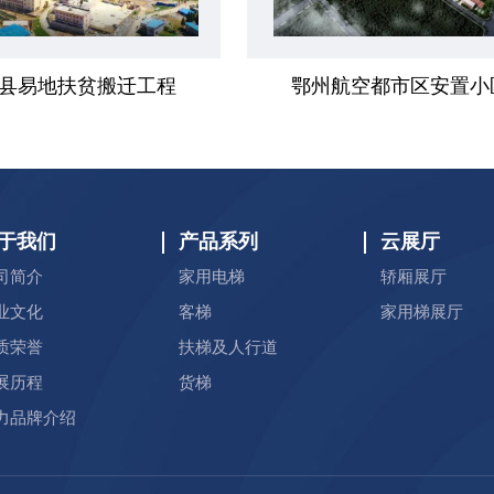
县易地扶贫搬迁工程
鄂州航空都市区安置小
于我们
产品系列
云展厅
司简介
家用电梯
轿厢展厅
业文化
客梯
家用梯展厅
质荣誉
扶梯及人行道
展历程
货梯
力品牌介绍