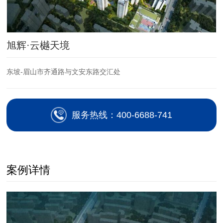
旭辉·云樾天境
东坡-眉山市齐通路与文安东路交汇处
服务热线：400-6688-741
案例详情