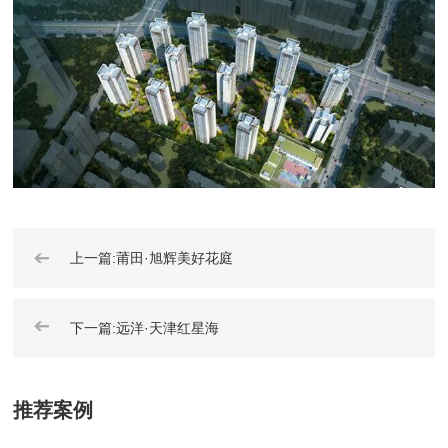
➔
上一篇:莆田·旭辉美好花庭
➔
下一篇:远洋·天津红星海
推荐案例